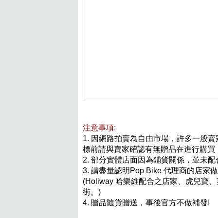
注意事項:
1. 因網路拍賣為自由市場，許多一般賣
標前請與賣家確認有無贈品在進行購買
2. 部分實體店面因為鋪貨關係，並未
3. 請盡量認明Pop Bike 代理商的
(Holiway 哈樂維配合之店家、虎兒寶、
街。)
4. 贈品隨貨贈送，事後官方不做補發!