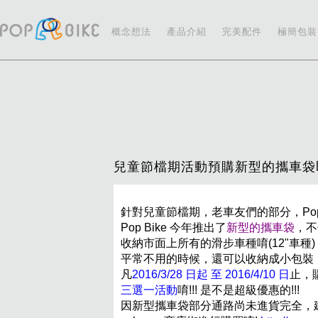
概念想法
產品介紹
完美配件
極簡包裝
兒童節檔期活動預購新型的攜車袋
針對兒童節檔期，老車友們的部分，Pop B
Pop Bike 今年推出了
新型的攜車袋
，不
收納市面上所有的滑步車種唷(12"車種)
平常不用的時候，還可以收納成小包裝，
凡
2016/3/28 日起 至 2016/4/10 日
止，
三選一活動
唷!!! 是不是超級優惠的!!!
因新型攜車袋部分通路尚未進貨完全，建議